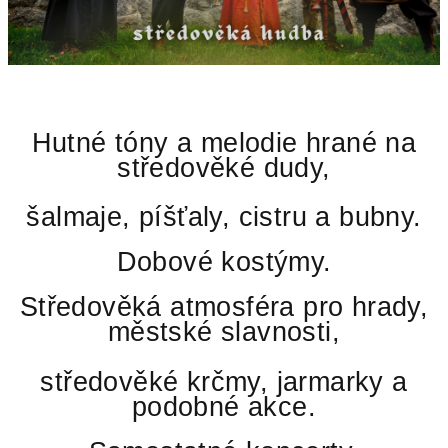
d
b
a
s
Hutné tóny a melodie hrané na
t
středověké dudy,
ř
šalmaje, píšťaly, cistru a bubny.
e
Dobové kostýmy.
d
Středověká atmosféra pro hrady,
o
městské slavnosti,
v
středověké krčmy, jarmarky a
ě
podobné akce.
k