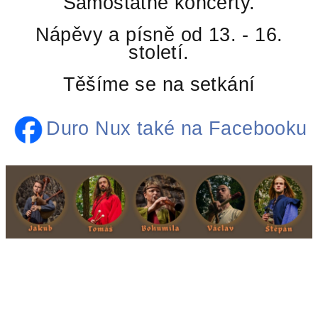
Samostatné koncerty.
u
Nápěvy a písně od 13. - 16.
století.
Těšíme se na setkání
Duro Nux také na Facebooku